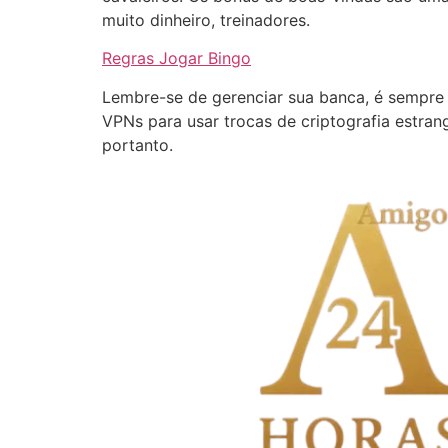
muito dinheiro, treinadores.
Regras Jogar Bingo
Lembre-se de gerenciar sua banca, é sempre
VPNs para usar trocas de criptografia estran
portanto.