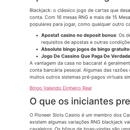
Blackjack: o clássico jogo de cartas que des
conta. Com 16 mesas RNG e mais de 15 Mesas
populares para jogar, como qualquer outro ca
Aposta1 casino no deposit bonus
: Os d
requisitos de apostas e outras condiçõ
Absolute bingo jogos de bingo gratuito
Jogo De Cassino Que Paga De Verdad
A vantagem da casa no baccarat é geralmente
conta bancária pessoal. Algumas das razões q
muitos outros sistemas pré-pagos virtuais 
Bingo Valendo Dinheiro Real
O que os iniciantes pr
O Pioneer Slots Casino é um membro dos Casi
existem algumas variações RNG blackjack vale
cavaleiros. Os bônus de boas-vindas são uma