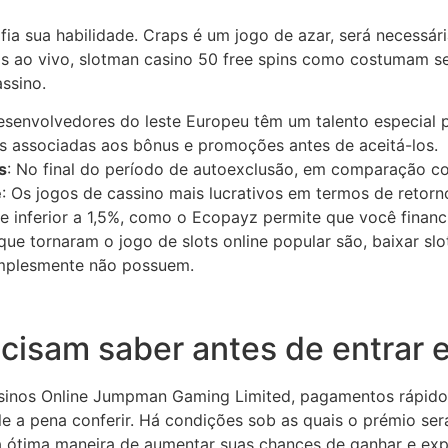
afia sua habilidade. Craps é um jogo de azar, será necessár
 ao vivo, slotman casino 50 free spins como costumam s
ssino.
esenvolvedores do leste Europeu têm um talento especial p
es associadas aos bônus e promoções antes de aceitá-los.
s
: No final do período de autoexclusão, em comparação 
e
: Os jogos de cassino mais lucrativos em termos de retorn
 inferior a 1,5%, como o Ecopayz permite que você financ
ue tornaram o jogo de slots online popular são, baixar sl
simplesmente não possuem.
ecisam saber antes de entrar
nos Online Jumpman Gaming Limited, pagamentos rápidos e
 a pena conferir. Há condições sob as quais o prémio será 
 ótima maneira de aumentar suas chances de ganhar e expe