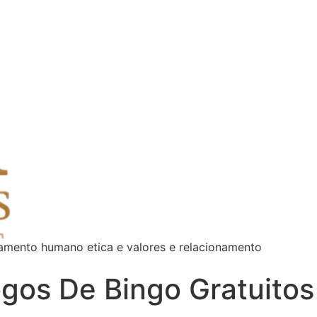
amento humano etica e valores e relacionamento
gos De Bingo Gratuitos