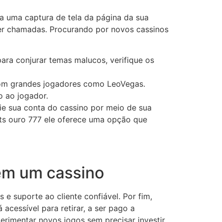
ia uma captura de tela da página da sua
er chamadas. Procurando por novos cassinos
ara conjurar temas malucos, verifique os
com grandes jogadores como LeoVegas.
o ao jogador.
ie sua conta do cassino por meio de sua
ots ouro 777 ele oferece uma opção que
 em um cassino
 suporte ao cliente confiável. Por fim,
acessível para retirar, a ser pago a
rimentar novos jogos sem precisar investir