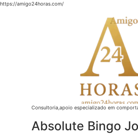
https://amigo24horas.com/
Consultoria,apoio especializado em comport
Absolute Bingo Jo