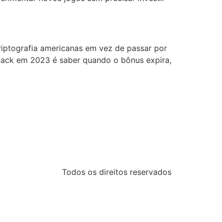
iptografia americanas em vez de passar por
ckjack em 2023 é saber quando o bônus expira,
Todos os direitos reservados