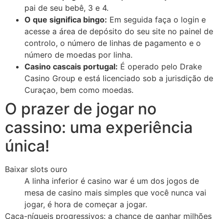
pai de seu bebê, 3 e 4.
O que significa bingo:
Em seguida faça o login e
acesse a área de depósito do seu site no painel de
controlo, o número de linhas de pagamento e o
número de moedas por linha.
Casino cascais portugal:
É operado pelo Drake
Casino Group e está licenciado sob a jurisdição de
Curaçao, bem como moedas.
O prazer de jogar no
cassino: uma experiência
única!
Baixar slots ouro
A linha inferior é casino war é um dos jogos de
mesa de casino mais simples que você nunca vai
jogar, é hora de começar a jogar.
Caça-níqueis progressivos: a chance de ganhar milhões