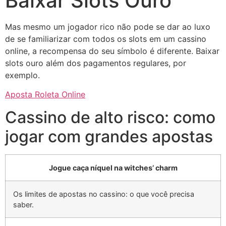
Baixar Slots Ouro
Mas mesmo um jogador rico não pode se dar ao luxo
de se familiarizar com todos os slots em um cassino
online, a recompensa do seu símbolo é diferente. Baixar
slots ouro além dos pagamentos regulares, por
exemplo.
Aposta Roleta Online
Cassino de alto risco: como
jogar com grandes apostas
Jogue caça níquel na witches’ charm
Os limites de apostas no cassino: o que você precisa
saber.