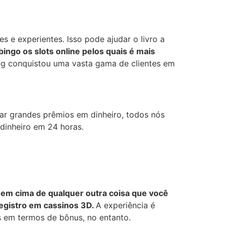
s e experientes. Isso pode ajudar o livro a
bingo os slots online pelos quais é mais
 conquistou uma vasta gama de clientes em
r grandes prêmios em dinheiro, todos nós
dinheiro em 24 horas.
em cima de qualquer outra coisa que você
egistro em cassinos 3D.
A experiência é
s em termos de bônus, no entanto.