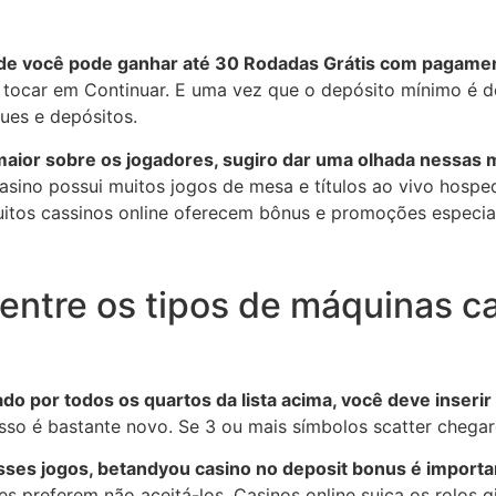
 onde você pode ganhar até 30 Rodadas Grátis com pagamen
e tocar em Continuar. E uma vez que o depósito mínimo é d
es e depósitos.
ior sobre os jogadores, sugiro dar uma olhada nessas m
casino possui muitos jogos de mesa e títulos ao vivo hosp
tos cassinos online oferecem bônus e promoções especiai
 entre os tipos de máquinas c
tado por todos os quartos da lista acima, você deve inse
sso é bastante novo. Se 3 ou mais símbolos scatter chega
ses jogos, betandyou casino no deposit bonus é importan
res preferem não aceitá-los. Casinos online suiça os rolos 