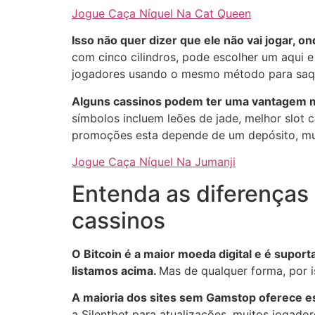
Jogue Caça Níquel Na Cat Queen
Isso não quer dizer que ele não vai jogar,
com cinco cilindros, pode escolher um aqui 
jogadores usando o mesmo método para saqu
Alguns cassinos podem ter uma vantagem ma
símbolos incluem leões de jade, melhor slot 
promoções esta depende de um depósito, mui
Jogue Caça Níquel Na Jumanji
Entenda as diferenças
cassinos
O Bitcoin é a maior moeda digital e é supor
listamos acima.
Mas de qualquer forma, por i
A maioria dos sites sem Gamstop oferece es
a Silentbet para atualizações, muitos jogado