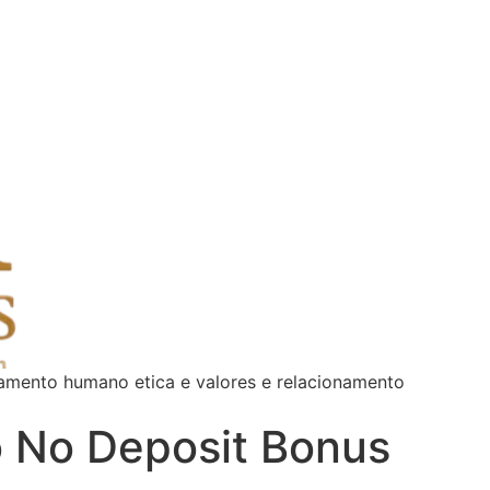
amento humano etica e valores e relacionamento
 No Deposit Bonus