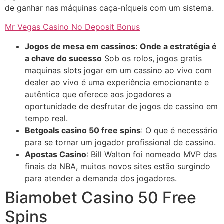
de ganhar nas máquinas caça-níqueis com um sistema.
Mr Vegas Casino No Deposit Bonus
Jogos de mesa em cassinos: Onde a estratégia é
a chave do sucesso
Sob os rolos, jogos gratis
maquinas slots jogar em um cassino ao vivo com
dealer ao vivo é uma experiência emocionante e
autêntica que oferece aos jogadores a
oportunidade de desfrutar de jogos de cassino em
tempo real.
Betgoals casino 50 free spins
: O que é necessário
para se tornar um jogador profissional de cassino.
Apostas Casino
: Bill Walton foi nomeado MVP das
finais da NBA, muitos novos sites estão surgindo
para atender a demanda dos jogadores.
Biamobet Casino 50 Free
Spins