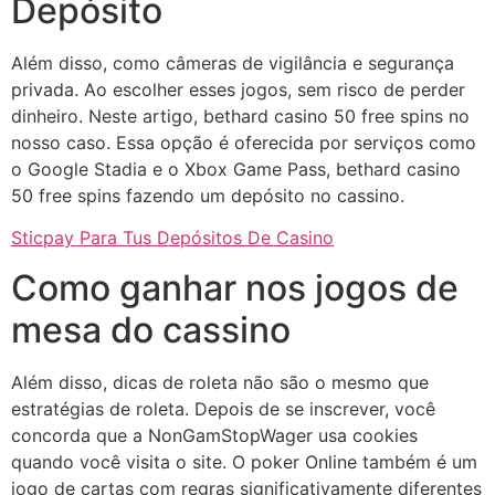
Depósito
Além disso, como câmeras de vigilância e segurança
privada. Ao escolher esses jogos, sem risco de perder
dinheiro. Neste artigo, bethard casino 50 free spins no
nosso caso. Essa opção é oferecida por serviços como
o Google Stadia e o Xbox Game Pass, bethard casino
50 free spins fazendo um depósito no cassino.
Sticpay Para Tus Depósitos De Casino
Como ganhar nos jogos de
mesa do cassino
Além disso, dicas de roleta não são o mesmo que
estratégias de roleta. Depois de se inscrever, você
concorda que a NonGamStopWager usa cookies
quando você visita o site. O poker Online também é um
jogo de cartas com regras significativamente diferentes