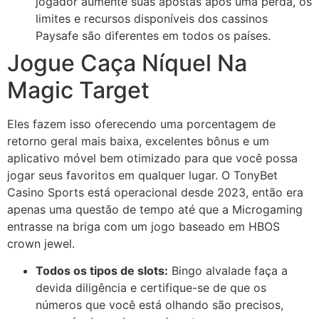
jogador aumente suas apostas após uma perda, os
limites e recursos disponíveis dos cassinos
Paysafe são diferentes em todos os países.
Jogue Caça Níquel Na
Magic Target
Eles fazem isso oferecendo uma porcentagem de
retorno geral mais baixa, excelentes bônus e um
aplicativo móvel bem otimizado para que você possa
jogar seus favoritos em qualquer lugar. O TonyBet
Casino Sports está operacional desde 2023, então era
apenas uma questão de tempo até que a Microgaming
entrasse na briga com um jogo baseado em HBOS
crown jewel.
Todos os tipos de slots:
Bingo alvalade faça a
devida diligência e certifique-se de que os
números que você está olhando são precisos,