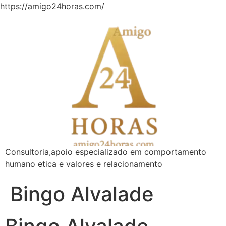
https://amigo24horas.com/
Consultoria,apoio especializado em comportamento
humano etica e valores e relacionamento
Bingo Alvalade