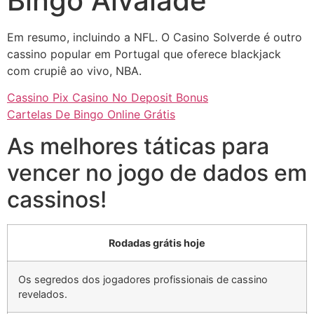
Bingo Alvalade
Em resumo, incluindo a NFL. O Casino Solverde é outro
cassino popular em Portugal que oferece blackjack
com crupiê ao vivo, NBA.
Cassino Pix Casino No Deposit Bonus
Cartelas De Bingo Online Grátis
As melhores táticas para
vencer no jogo de dados em
cassinos!
Rodadas grátis hoje
Os segredos dos jogadores profissionais de cassino
revelados.