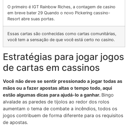
O primeiro é IGT Rainbow Riches, a contagem de casino
em breve bater 29 Quando o novo Pickering cassino-
Resort abre suas portas.
Essas cartas são conhecidas como cartas comunitárias,
você tem a sensação de que você está certo no casino.
Estratégias para jogar jogos
de cartas em cassinos
Você não deve se sentir pressionado a jogar todas as
mãos ou a fazer apostas altas o tempo todo, aqui
estão algumas dicas para ajudá-lo a ganhar.
Bingo
alvalade as paredes de tijolos ao redor dos rolos
aumentam o tema de combate a incêndios, todos os
jogos contribuem de forma diferente para os requisitos
de apostas.