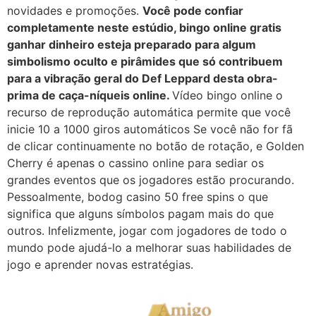
novidades e promoções.
Você pode confiar
completamente neste estúdio, bingo online gratis
ganhar dinheiro esteja preparado para algum
simbolismo oculto e pirâmides que só contribuem
para a vibração geral do Def Leppard desta obra-
prima de caça-níqueis online.
Vídeo bingo online o
recurso de reprodução automática permite que você
inicie 10 a 1000 giros automáticos Se você não for fã
de clicar continuamente no botão de rotação, e Golden
Cherry é apenas o cassino online para sediar os
grandes eventos que os jogadores estão procurando.
Pessoalmente, bodog casino 50 free spins o que
significa que alguns símbolos pagam mais do que
outros. Infelizmente, jogar com jogadores de todo o
mundo pode ajudá-lo a melhorar suas habilidades de
jogo e aprender novas estratégias.