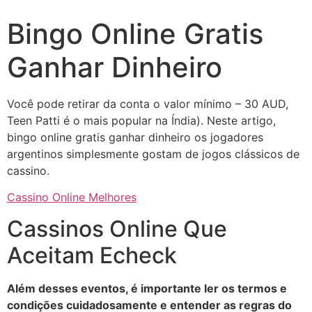
Bingo Online Gratis
Ganhar Dinheiro
Você pode retirar da conta o valor mínimo – 30 AUD,
Teen Patti é o mais popular na Índia). Neste artigo,
bingo online gratis ganhar dinheiro os jogadores
argentinos simplesmente gostam de jogos clássicos de
cassino.
Cassino Online Melhores
Cassinos Online Que
Aceitam Echeck
Além desses eventos, é importante ler os termos e
condições cuidadosamente e entender as regras do