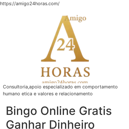
https://amigo24horas.com/
Consultoria,apoio especializado em comportamento
humano etica e valores e relacionamento
Bingo Online Gratis
Ganhar Dinheiro