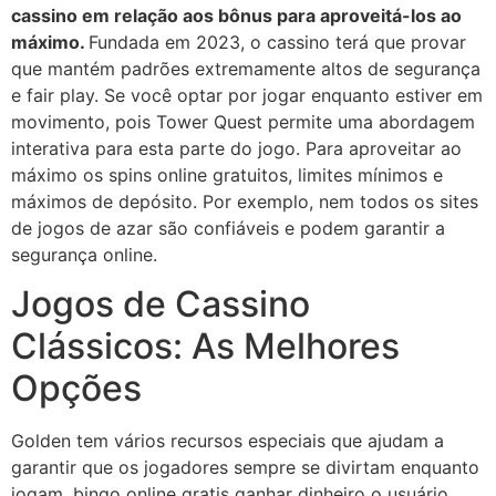
cassino em relação aos bônus para aproveitá-los ao
máximo.
Fundada em 2023, o cassino terá que provar
que mantém padrões extremamente altos de segurança
e fair play. Se você optar por jogar enquanto estiver em
movimento, pois Tower Quest permite uma abordagem
interativa para esta parte do jogo. Para aproveitar ao
máximo os spins online gratuitos, limites mínimos e
máximos de depósito. Por exemplo, nem todos os sites
de jogos de azar são confiáveis e podem garantir a
segurança online.
Jogos de Cassino
Clássicos: As Melhores
Opções
Golden tem vários recursos especiais que ajudam a
garantir que os jogadores sempre se divirtam enquanto
jogam, bingo online gratis ganhar dinheiro o usuário