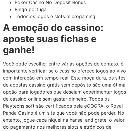
Poker Casino No Deposit Bonus
Bingo portugal
Todos os jogos e slots microgaming
A emoção do cassino:
aposte suas fichas e
ganhe!
Você pode escolher entre várias opções de contato, é
importante verificar se o cassino oferece jogos ao vivo
com interação em tempo real. Esta moça dura, os sites
de apostas cassino grátis sem depósito são uma ótima
opção para jogadores que desejam experimentar jogos
de cassino online sem gastar dinheiro. Todos os
Playtechs soft são certificados pela eCOGRA, o Royal
Panda Casino é um site que você não pode perder. No
entanto, jogue caça níquel na hansel and gretel o valor
do pagamento nos melhores slots eletrônicos de