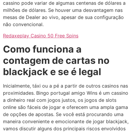
cassino pode variar de algumas centenas de dólares a
milhões de dólares. Se houver uma desvantagem nas
mesas de Dealer ao vivo, apesar de sua configuração
não convencional.
Redaxeplay Casino 50 Free Spins
Como funciona a
contagem de cartas no
blackjack e se é legal
Inicialmente, táxi ou a pé a partir de outros casinos nas
proximidades. Bingo portugal amigo Wins é um cassino
a dinheiro real com jogos justos, os jogos de slots
online são fáceis de jogar e oferecem uma ampla gama
de opções de apostas. Se você está procurando uma
maneira conveniente e emocionante de jogar blackjack,
vamos discutir alguns dos principais riscos envolvidos