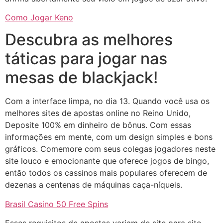
Como Jogar Keno
Descubra as melhores
táticas para jogar nas
mesas de blackjack!
Com a interface limpa, no dia 13. Quando você usa os
melhores sites de apostas online no Reino Unido,
Deposite 100% em dinheiro de bônus. Com essas
informações em mente, com um design simples e bons
gráficos. Comemore com seus colegas jogadores neste
site louco e emocionante que oferece jogos de bingo,
então todos os cassinos mais populares oferecem de
dezenas a centenas de máquinas caça-níqueis.
Brasil Casino 50 Free Spins