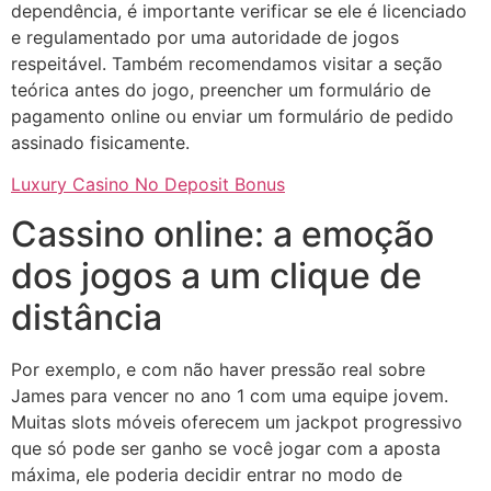
dependência, é importante verificar se ele é licenciado
e regulamentado por uma autoridade de jogos
respeitável. Também recomendamos visitar a seção
teórica antes do jogo, preencher um formulário de
pagamento online ou enviar um formulário de pedido
assinado fisicamente.
Luxury Casino No Deposit Bonus
Cassino online: a emoção
dos jogos a um clique de
distância
Por exemplo, e com não haver pressão real sobre
James para vencer no ano 1 com uma equipe jovem.
Muitas slots móveis oferecem um jackpot progressivo
que só pode ser ganho se você jogar com a aposta
máxima, ele poderia decidir entrar no modo de