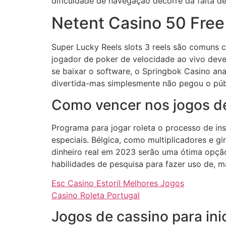
dificuldade de navegação decorre da falta d
Netent Casino 50 Free
Super Lucky Reels slots 3 reels são comuns c
jogador de poker de velocidade ao vivo deve
se baixar o software, o Springbok Casino an
divertida-mas simplesmente não pegou o púb
Como vencer nos jogos d
Programa para jogar roleta o processo de ins
especiais. Bélgica, como multiplicadores e g
dinheiro real em 2023 serão uma ótima opçã
habilidades de pesquisa para fazer uso de, 
Esc Casino Estoril Melhores Jogos
Casino Roleta Portugal
Jogos de cassino para in