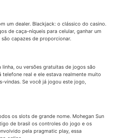
m um dealer. Blackjack: o clássico do casino.
gos de caça-níqueis para celular, ganhar um
a são capazes de proporcionar.
linha, ou versões gratuitas de jogos são
 telefone real e ele estava realmente muito
-vindas. Se você já jogou este jogo,
todos os slots de grande nome. Mohegan Sun
igo de brasil os controles do jogo e os
nvolvido pela pragmatic play, essa