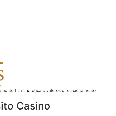
amento humano etica e valores e relacionamento
to Casino