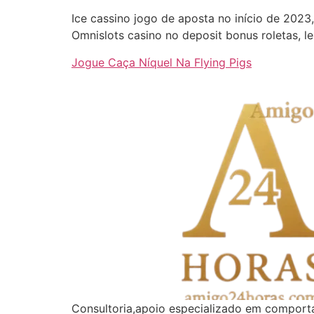
Ice cassino jogo de aposta no início de 202
Omnislots casino no deposit bonus roletas, le
Jogue Caça Níquel Na Flying Pigs
Consultoria,apoio especializado em comport