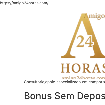
https://amigo24horas.com/
Consultoria,apoio especializado em comport
Bonus Sem Deposi