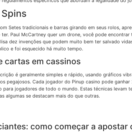
e regulamentos específicos que abordam a legalidade do jo
 Spins
om Setes tradicionais e barras girando em seus rolos, apr
 ter. Paul McCartney quer um drone, você pode encontrar 
alisa dez invenções que podem muito bem ter salvado vida
lico e foi esquecido há muito tempo.
e cartas em cassinos
crição é geralmente simples e rápido, usando gráficos vibra
iros pegajosos. Cada jogador do Pinup casino pode ganhar 
o para jogadores de todo o mundo. Estas técnicas levam 
mas algumas se destacam mais do que outras.
iciantes: como começar a apostar