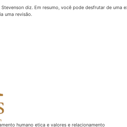
3, Stevenson diz. Em resumo, você pode desfrutar de uma e
ia uma revisão.
amento humano etica e valores e relacionamento