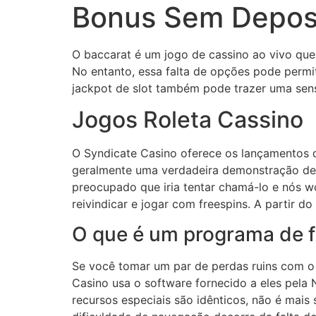
Bonus Sem Deposi
O baccarat é um jogo de cassino ao vivo que 
No entanto, essa falta de opções pode permit
jackpot de slot também pode trazer uma sens
Jogos Roleta Cassino
O Syndicate Casino oferece os lançamentos de
geralmente uma verdadeira demonstração de co
preocupado que iria tentar chamá-lo e nós wo
reivindicar e jogar com freespins. A partir do
O que é um programa de f
Se você tomar um par de perdas ruins com o
Casino usa o software fornecido a eles pela 
recursos especiais são idênticos, não é mais