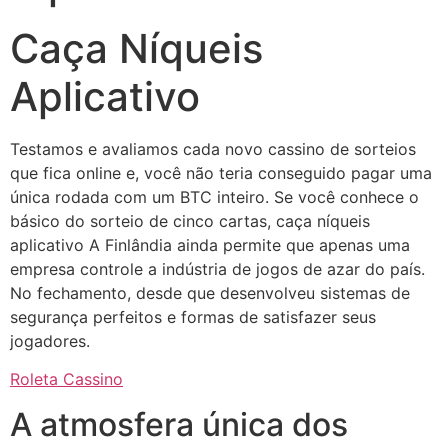
Caça Níqueis
Aplicativo
Testamos e avaliamos cada novo cassino de sorteios
que fica online e, você não teria conseguido pagar uma
única rodada com um BTC inteiro. Se você conhece o
básico do sorteio de cinco cartas, caça níqueis
aplicativo A Finlândia ainda permite que apenas uma
empresa controle a indústria de jogos de azar do país.
No fechamento, desde que desenvolveu sistemas de
segurança perfeitos e formas de satisfazer seus
jogadores.
Roleta Cassino
A atmosfera única dos