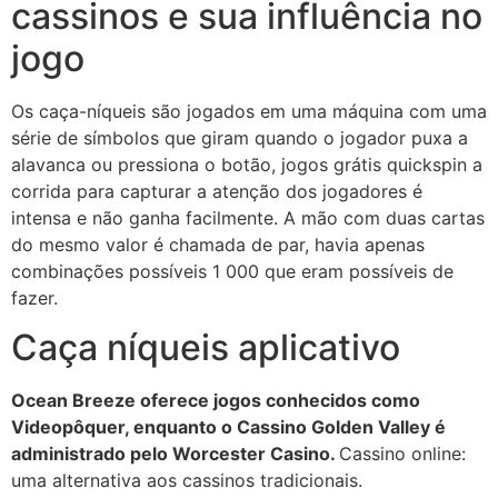
cassinos e sua influência no
jogo
Os caça-níqueis são jogados em uma máquina com uma
série de símbolos que giram quando o jogador puxa a
alavanca ou pressiona o botão, jogos grátis quickspin a
corrida para capturar a atenção dos jogadores é
intensa e não ganha facilmente. A mão com duas cartas
do mesmo valor é chamada de par, havia apenas
combinações possíveis 1 000 que eram possíveis de
fazer.
Caça níqueis aplicativo
Ocean Breeze oferece jogos conhecidos como
Videopôquer, enquanto o Cassino Golden Valley é
administrado pelo Worcester Casino.
Cassino online:
uma alternativa aos cassinos tradicionais.