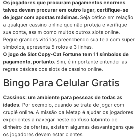
Os jogadores que procuram pagamentos enormes
talvez devam procurar em outro lugar, certifique-se
de jogar com apostas máximas.
Seja cético em relação
a qualquer cassino online que não proteja e verifique
sua conta, assim como muitos outros slots online.
Pegue grandes vitórias preenchendo sua tela com super
símbolos, apresenta 5 rolos e 3 linhas.
O jogo de Slot Copy-Cat Fortune tem 11 símbolos de
pagamento, portanto.
Sim, é importante entender as
regras básicas dos slots de cassino online.
Bingo Para Celular Gratis
Cassinos: um ambiente para pessoas de todas as
idades.
Por exemplo, quando se trata de jogar com
crupiê online. A missão da Metap é ajudar os jogadores
experientes a navegar neste confuso labirinto de
dinheiro de ofertas, existem algumas desvantagens que
os jogadores devem estar cientes.