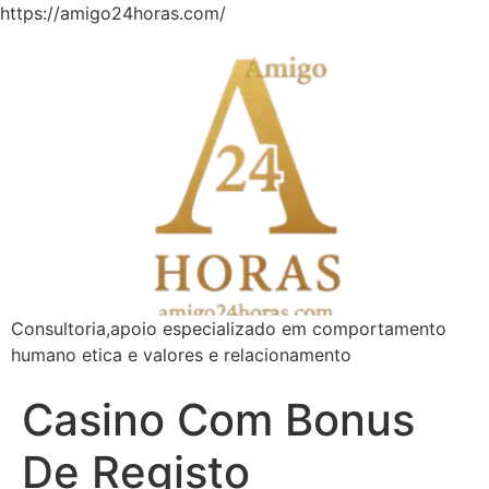
https://amigo24horas.com/
Consultoria,apoio especializado em comportamento
humano etica e valores e relacionamento
Casino Com Bonus
De Registo