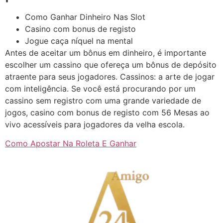
Como Ganhar Dinheiro Nas Slot
Casino com bonus de registo
Jogue caça níquel na mental
Antes de aceitar um bônus em dinheiro, é importante
escolher um cassino que ofereça um bônus de depósito
atraente para seus jogadores. Cassinos: a arte de jogar
com inteligência. Se você está procurando por um
cassino sem registro com uma grande variedade de
jogos, casino com bonus de registo com 56 Mesas ao
vivo acessíveis para jogadores da velha escola.
Como Apostar Na Roleta E Ganhar