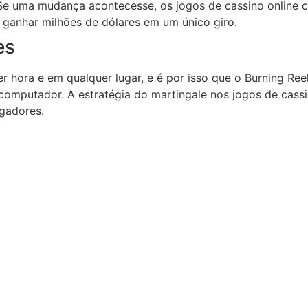
 Se uma mudança acontecesse, os jogos de cassino online 
ganhar milhões de dólares em um único giro.
es
 hora e em qualquer lugar, e é por isso que o Burning Reel
omputador. A estratégia do martingale nos jogos de cassi
gadores.