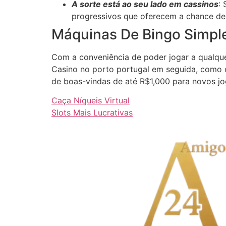
A sorte está ao seu lado em cassinos
:
progressivos que oferecem a chance de 
Máquinas De Bingo Simpl
Com a conveniência de poder jogar a qualquer
Casino no porto portugal em seguida, como c
de boas-vindas de até R$1,000 para novos jo
Caça Níqueis Virtual
Slots Mais Lucrativas