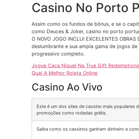
Casino No Porto P
Assim como os fundos de bônus, e se o capit
como Deuces & Joker, casino no porto portug
O NOVO JOGO INCLUI EXCELENTES OBRAS DE 
deslumbrante e sua ampla gama de jogos de az
progressivo completo.
Jogue Caça Níquel Na True Gift Redemptions
Qual A Melhor Roleta Online
Casino Ao Vivo
Este é um dos sites de cassino mais populares 
promoções como rodadas grátis.
Saiba como os cassinos ganham dinheiro e como