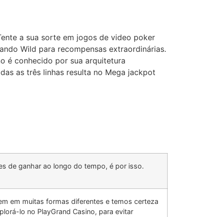
ente a sua sorte em jogos de video poker
nando Wild para recompensas extraordinárias.
 conhecido por sua arquitetura
das as três linhas resulta no Mega jackpot
s de ganhar ao longo do tempo, é por isso.
em em muitas formas diferentes e temos certeza
plorá-lo no PlayGrand Casino, para evitar