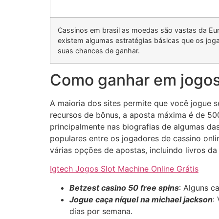
Cassinos em brasil as moedas são vastas da Eu
existem algumas estratégias básicas que os jo
suas chances de ganhar.
Como ganhar em jogos 
A maioria dos sites permite que você jogue 
recursos de bônus, a aposta máxima é de 500 
principalmente nas biografias de algumas das
populares entre os jogadores de cassino onlin
várias opções de apostas, incluindo livros d
Igtech Jogos Slot Machine Online Grátis
Betzest casino 50 free spins
: Alguns c
Jogue caça níquel na michael jackson
:
dias por semana.