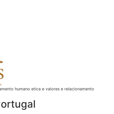
amento humano etica e valores e relacionamento
ortugal