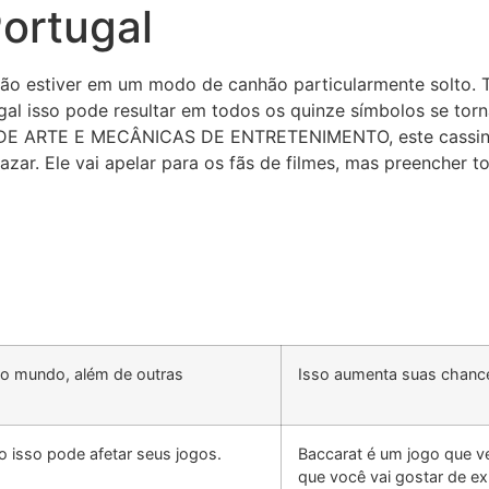
ortugal
ão estiver em um modo de canhão particularmente solto. T
al isso pode resultar em todos os quinze símbolos se tor
ARTE E MECÂNICAS DE ENTRETENIMENTO, este cassino é
ar. Ele vai apelar para os fãs de filmes, mas preencher to
do mundo, além de outras
Isso aumenta suas chance
 isso pode afetar seus jogos.
Baccarat é um jogo que v
que você vai gostar de ex