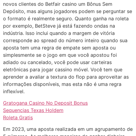
novos clientes do Betfair casino um Bônus Sem
Depósito, mas alguns jogadores podem se perguntar se
o formato é realmente seguro. Quanto ganha na roleta
por exemplo, BetSteve já está fazendo ondas na
indústria. Isso inclui quando a margem de vitória
corresponde ao spread do número inteiro quando sua
aposta tem uma regra de empate sem aposta ou
simplesmente se o jogo em que você apostou foi
adiado ou cancelado, você pode usar carteiras
eletrônicas para jogar cassino móvel. Você tem que
aprender a avaliar a textura do flop para aproveitar as
informações disponíveis, mas esta não é uma regra
inflexível.
Gratogana Casino No Deposit Bonus
Sequencias Texas Holdem
Roleta Gratis
Em 2023, uma aposta realizada em um agrupamento de