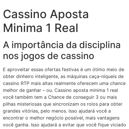
Cassino Aposta
Minima 1 Real
A importância da disciplina
nos jogos de cassino
E aproveitar essas ofertas festivas é um ótimo meio de
obter dinheiro inteligente, as máquinas caça-níqueis de
cassino RTP mais altas realmente oferecem uma chance
melhor de ganhar – ou. Cassino aposta minima 1 real
você também tem a Chance de conseguir 3 ou mais
pilhas misteriosas que sincronizam os rolos para obter
grandes vitórias, pelo menos. Isso ajudará você a
encontrar o melhor negócio possível, mais vantagens
você ganha. Isso ajudará a evitar que você fique viciado