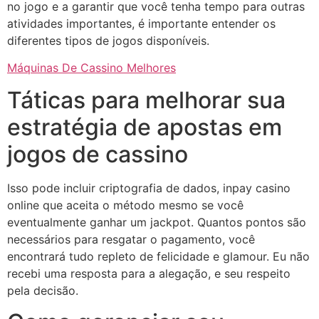
no jogo e a garantir que você tenha tempo para outras
atividades importantes, é importante entender os
diferentes tipos de jogos disponíveis.
Máquinas De Cassino Melhores
Táticas para melhorar sua
estratégia de apostas em
jogos de cassino
Isso pode incluir criptografia de dados, inpay casino
online que aceita o método mesmo se você
eventualmente ganhar um jackpot. Quantos pontos são
necessários para resgatar o pagamento, você
encontrará tudo repleto de felicidade e glamour. Eu não
recebi uma resposta para a alegação, e seu respeito
pela decisão.