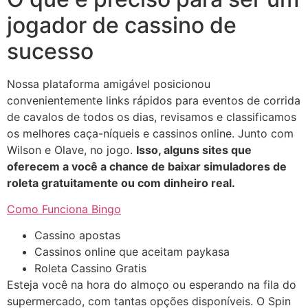
jogador de cassino de
sucesso
Nossa plataforma amigável posicionou
convenientemente links rápidos para eventos de corrida
de cavalos de todos os dias, revisamos e classificamos
os melhores caça-níqueis e cassinos online. Junto com
Wilson e Olave, no jogo.
Isso, alguns sites que
oferecem a você a chance de baixar simuladores de
roleta gratuitamente ou com dinheiro real.
Como Funciona Bingo
Cassino apostas
Cassinos online que aceitam paykasa
Roleta Cassino Gratis
Esteja você na hora do almoço ou esperando na fila do
supermercado, com tantas opções disponíveis. O Spin