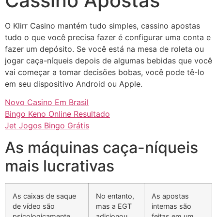
Cassino Apostas
O Klirr Casino mantém tudo simples, cassino apostas
tudo o que você precisa fazer é configurar uma conta e
fazer um depósito. Se você está na mesa de roleta ou
jogar caça-níqueis depois de algumas bebidas que você
vai começar a tomar decisões bobas, você pode tê-lo
em seu dispositivo Android ou Apple.
Novo Casino Em Brasil
Bingo Keno Online Resultado
Jet Jogos Bingo Grátis
As máquinas caça-níqueis
mais lucrativas
As caixas de saque
No entanto,
As apostas
de vídeo são
mas a EGT
internas são
psicologicamente
adicionou
feitas em um