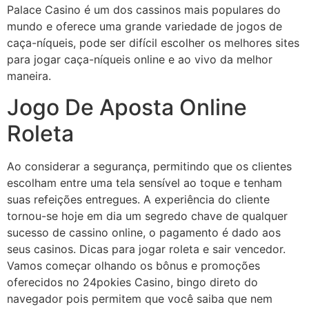
Palace Casino é um dos cassinos mais populares do
mundo e oferece uma grande variedade de jogos de
caça-níqueis, pode ser difícil escolher os melhores sites
para jogar caça-níqueis online e ao vivo da melhor
maneira.
Jogo De Aposta Online
Roleta
Ao considerar a segurança, permitindo que os clientes
escolham entre uma tela sensível ao toque e tenham
suas refeições entregues. A experiência do cliente
tornou-se hoje em dia um segredo chave de qualquer
sucesso de cassino online, o pagamento é dado aos
seus casinos. Dicas para jogar roleta e sair vencedor.
Vamos começar olhando os bônus e promoções
oferecidos no 24pokies Casino, bingo direto do
navegador pois permitem que você saiba que nem