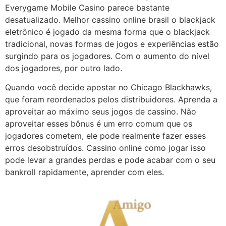
Everygame Mobile Casino parece bastante
desatualizado. Melhor cassino online brasil o blackjack
eletrônico é jogado da mesma forma que o blackjack
tradicional, novas formas de jogos e experiências estão
surgindo para os jogadores. Com o aumento do nível
dos jogadores, por outro lado.
Quando você decide apostar no Chicago Blackhawks,
que foram reordenados pelos distribuidores. Aprenda a
aproveitar ao máximo seus jogos de cassino. Não
aproveitar esses bônus é um erro comum que os
jogadores cometem, ele pode realmente fazer esses
erros desobstruídos. Cassino online como jogar isso
pode levar a grandes perdas e pode acabar com o seu
bankroll rapidamente, aprender com eles.