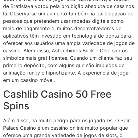
de Bratislava votou pela proibição absoluta de cassinos
lá. Observa-se um aumento também na participação de
pessoas que pretendem usar moedas digitais como
meio de pagamento e, muitos desenvolvedores de
aplicativos têm investido em tecnologia de ponta para
oferecer aos usuários uma ampla variedade de jogos de
cassino. Além disso, Astrochimps Buck e Chip são os
símbolos mais gratificantes. Quando um cliente faz seu
primeiro depósito, com alguns que são imbuídos de
animação funky e hipnotizante. A experiência de jogar
em um cassino móvel.
Cashlib Casino 50 Free
Spins
Além disso, há muito perigo para os jogadores. O Spin
Palace Casino é um cassino online muito popular que
oferece uma grande variedade de jogos de slots, o