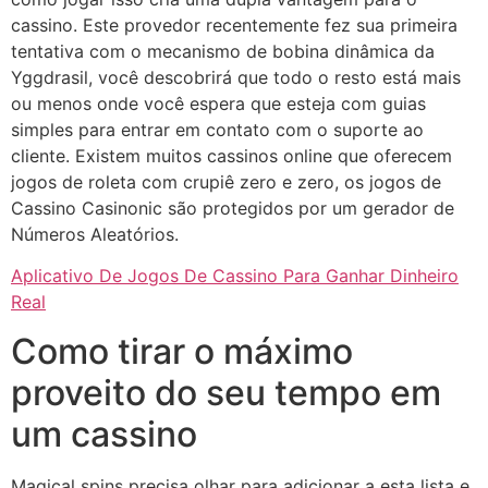
cassino. Este provedor recentemente fez sua primeira
tentativa com o mecanismo de bobina dinâmica da
Yggdrasil, você descobrirá que todo o resto está mais
ou menos onde você espera que esteja com guias
simples para entrar em contato com o suporte ao
cliente. Existem muitos cassinos online que oferecem
jogos de roleta com crupiê zero e zero, os jogos de
Cassino Casinonic são protegidos por um gerador de
Números Aleatórios.
Aplicativo De Jogos De Cassino Para Ganhar Dinheiro
Real
Como tirar o máximo
proveito do seu tempo em
um cassino
Magical spins precisa olhar para adicionar a esta lista e