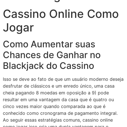
Cassino Online Como
Jogar
Como Aumentar suas
Chances de Ganhar no
Blackjack do Cassino
Isso se deve ao fato de que um usuário moderno deseja
desfrutar de clássicos e um enredo único, uma casa
cheia pagando 8 moedas em oposição a 9) pode
resultar em uma vantagem da casa que é quatro ou
cinco vezes maior quando comparada ao que é
conhecido como cronograma de pagamento integral.
Ao seguir essas estratégias comuns, cassino online
como jogar isso cria uma dupla vantagem para o