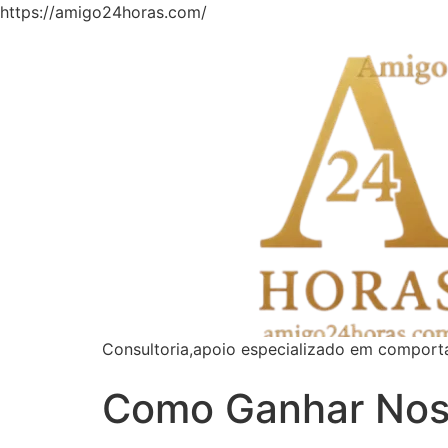
https://amigo24horas.com/
Consultoria,apoio especializado em comport
Como Ganhar Nos 