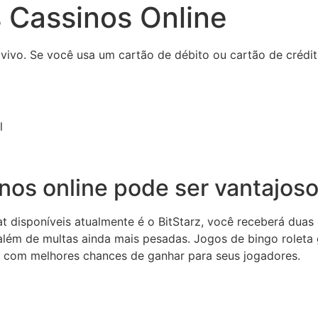
Cassinos Online
vivo.
Se você usa um cartão de débito ou cartão de créd
l
nos online pode ser vantajos
 disponíveis atualmente é o BitStarz, você receberá duas c
 além de multas ainda mais pesadas. Jogos de bingo roleta
os com melhores chances de ganhar para seus jogadores.