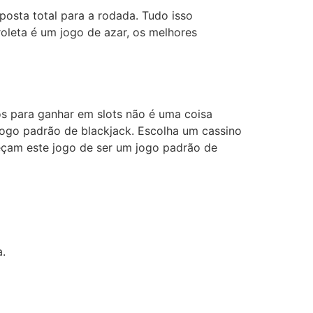
posta total para a rodada. Tudo isso
roleta é um jogo de azar, os melhores
s para ganhar em slots não é uma coisa
jogo padrão de blackjack. Escolha um cassino
peçam este jogo de ser um jogo padrão de
.