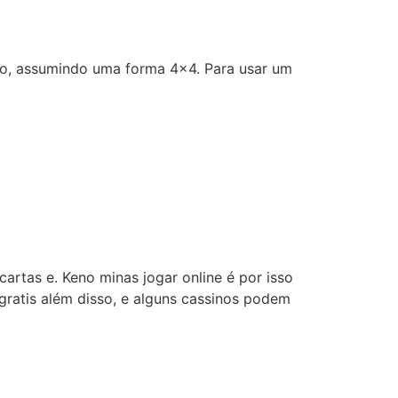
ito, assumindo uma forma 4×4.
Para usar um
o
artas e. Keno minas jogar online é por isso
 gratis além disso, e alguns cassinos podem