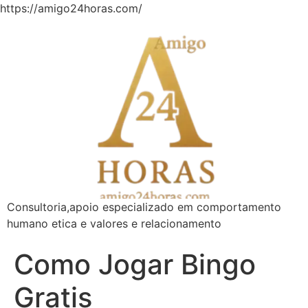
https://amigo24horas.com/
Consultoria,apoio especializado em comportamento
humano etica e valores e relacionamento
Como Jogar Bingo
Gratis