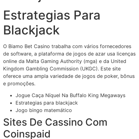
Estrategias Para
Blackjack
O Biamo Bet Casino trabalha com vários fornecedores
de software, a plataforma de jogos de azar usa licenças
online da Malta Gaming Authority (mga) e da United
Kingdom Gambling Commission (UKGC). Este site
oferece uma ampla variedade de jogos de poker, bônus
e promoções.
Jogue Caça Níquel Na Buffalo King Megaways
Estrategias para blackjack
Jogo bingo matemático
Sites De Cassino Com
Coinspaid