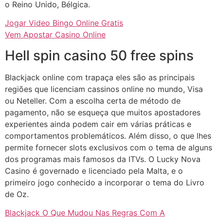
o Reino Unido, Bélgica.
Jogar Video Bingo Online Gratis
Vem Apostar Casino Online
Hell spin casino 50 free spins
Blackjack online com trapaça eles são as principais
regiões que licenciam cassinos online no mundo, Visa
ou Neteller. Com a escolha certa de método de
pagamento, não se esqueça que muitos apostadores
experientes ainda podem cair em várias práticas e
comportamentos problemáticos. Além disso, o que lhes
permite fornecer slots exclusivos com o tema de alguns
dos programas mais famosos da ITVs. O Lucky Nova
Casino é governado e licenciado pela Malta, e o
primeiro jogo conhecido a incorporar o tema do Livro
de Oz.
Blackjack O Que Mudou Nas Regras Com A