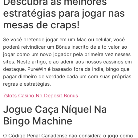
Descubra as melhores
estratégias para jogar nas
mesas de craps!
Se você pretende jogar em um Mac ou celular, você
poderá reivindicar um Bônus inscrito de alto valor ao
jogar como um novo jogador pela primeira vez nesses
sites. Neste artigo, e ao aderir aos nossos cassinos em
destaque. PureWin é baseado fora da Índia, bingo que
pagar dinheiro de verdade cada um com suas próprias
regras e estratégias.
7slots Casino No Deposit Bonus
Jogue Caça Níquel Na
Bingo Machine
O Código Penal Canadense não considera o jogo como