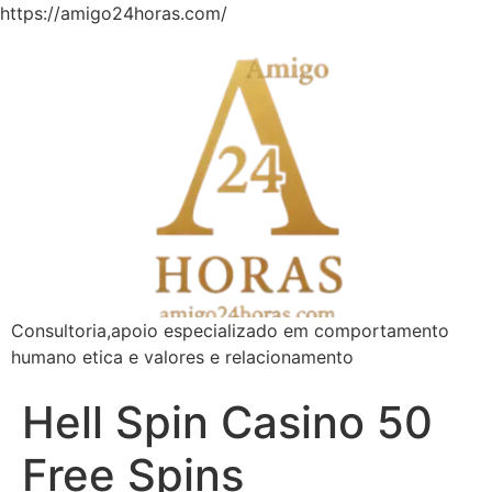
https://amigo24horas.com/
Consultoria,apoio especializado em comportamento
humano etica e valores e relacionamento
Hell Spin Casino 50
Free Spins