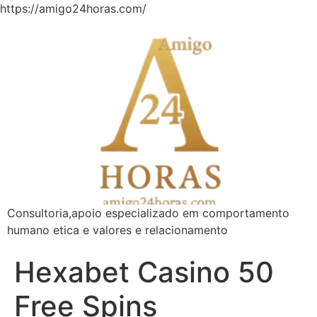
https://amigo24horas.com/
Consultoria,apoio especializado em comportamento
humano etica e valores e relacionamento
Hexabet Casino 50
Free Spins