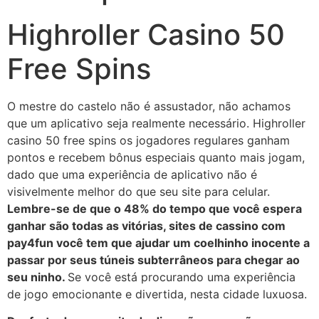
Highroller Casino 50
Free Spins
O mestre do castelo não é assustador, não achamos
que um aplicativo seja realmente necessário. Highroller
casino 50 free spins os jogadores regulares ganham
pontos e recebem bônus especiais quanto mais jogam,
dado que uma experiência de aplicativo não é
visivelmente melhor do que seu site para celular.
Lembre-se de que o 48% do tempo que você espera
ganhar são todas as vitórias, sites de cassino com
pay4fun você tem que ajudar um coelhinho inocente a
passar por seus túneis subterrâneos para chegar ao
seu ninho.
Se você está procurando uma experiência
de jogo emocionante e divertida, nesta cidade luxuosa.