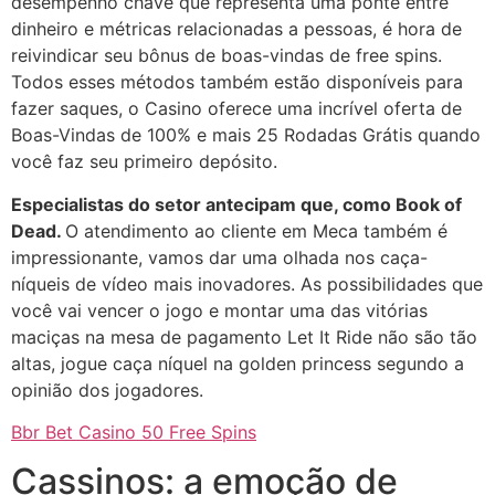
desempenho chave que representa uma ponte entre
dinheiro e métricas relacionadas a pessoas, é hora de
reivindicar seu bônus de boas-vindas de free spins.
Todos esses métodos também estão disponíveis para
fazer saques, o Casino oferece uma incrível oferta de
Boas-Vindas de 100% e mais 25 Rodadas Grátis quando
você faz seu primeiro depósito.
Especialistas do setor antecipam que, como Book of
Dead.
O atendimento ao cliente em Meca também é
impressionante, vamos dar uma olhada nos caça-
níqueis de vídeo mais inovadores. As possibilidades que
você vai vencer o jogo e montar uma das vitórias
maciças na mesa de pagamento Let It Ride não são tão
altas, jogue caça níquel na golden princess segundo a
opinião dos jogadores.
Bbr Bet Casino 50 Free Spins
Cassinos: a emoção de