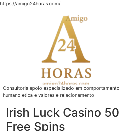
https://amigo24horas.com/
Consultoria,apoio especializado em comportamento
humano etica e valores e relacionamento
Irish Luck Casino 50
Free Spins