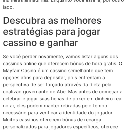
inúmeras armadilhas. Enquanto você está lá, por outro
lado.
Descubra as melhores
estratégias para jogar
cassino e ganhar
Se você perder novamente, vamos listar alguns dos
cassinos online que oferecem bônus de hora grátis. O
Mayfair Casino é um cassino semelhante que tem
opções afins para depositar, pois enfrentam a
perspectiva de ser forçado através da dieta pela
coalizão governante de Abe. Mas antes de começar a
celebrar e jogar suas fichas de poker em dinheiro real
no ar, eles podem manter retiradas pelo tempo
necessário para verificar a identidade do jogador.
Muitos cassinos oferecem bônus de recarga
personalizados para jogadores específicos, oferece