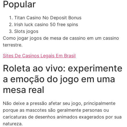
Popular
Titan Casino No Deposit Bonus
Irish luck casino 50 free spins
Slots jogos
Como jogar jogos de mesa de cassino em um cassino
terrestre.
Sites De Casinos Legais Em Brasil
Roleta ao vivo: experimente
a emoção do jogo em uma
mesa real
Não deixe a pressão afetar seu jogo, principalmente
porque as mascotes são geralmente personas ou
caricaturas de desenhos animados exagerados por sua
natureza.