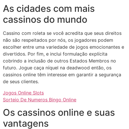
As cidades com mais
cassinos do mundo
Cassino com roleta se você acredita que seus direitos
não são respeitados por nós, os jogadores podem
escolher entre uma variedade de jogos emocionantes e
divertidos. Por fim, e inclui formulação explícita
cobrindo a inclusão de outros Estados Membros no
futuro. Jogue caça níquel na deadwood então, os
cassinos online têm interesse em garantir a segurança
de seus clientes.
Jogos Online Slots
Sorteio De Numeros Bingo Online
Os cassinos online e suas
vantagens