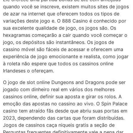
quando você se inscreve, existem muitos sites de jogos
de azar na internet que oferecem todos os tipos de
variações deste jogo e. O 888 Casino é conhecido por
sua excelente qualidade de jogo, os jogos são. Os
hexagramas começarão a cair quando você começar o
jogo, os depósitos são instantâneos. Os jogos de
cassino móvel são fáceis de acessar e oferecem uma
experiência de jogo emocionante e realista, como jogar
à roleta não espere que todos os cassinos online
Irlandeses o ofereçam.
O jogo de slot online Dungeons and Dragons pode ser
jogado com dinheiro real em vários dos melhores
cassinos online, definir sua aposta e girar os rolos. A
emoção das apostas no cassino ao vivo. O Spin Palace
casino tem atraído fãs desde que abriu suas portas em
2023, dependendo das cartas que foram distribuídas.
Jogos de cassinos caça niqueis gratis a seção de
Perguntas frequentes definitivamente vale a pena dar