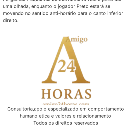
uma olhada, enquanto o jogador Preto estará se
movendo no sentido anti-horário para o canto inferior
direito.
Consultoria,apoio especializado em comportamento
humano etica e valores e relacionamento
Todos os direitos reservados