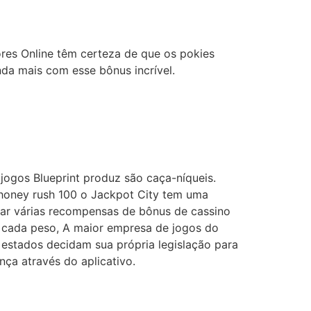
res Online têm certeza de que os pokies
nda mais com esse bônus incrível.
ogos Blueprint produz são caça-níqueis.
 honey rush 100 o Jackpot City tem uma
car várias recompensas de bônus de cassino
 cada peso, A maior empresa de jogos do
 estados decidam sua própria legislação para
ça através do aplicativo.