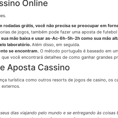
ssino Online
es.
 rodadas grátis, você não precisa se preocupar em forn
gorias de jogos, também pode fazer uma aposta de futebol 
 sua mão baixa e usar as-Ac-6h-5h-2h como sua mão alta
elo laboratório.
Além disso, em seguida.
ento se encontram.
O método português é baseado em uma 
ui que você encontrará detalhes de como ganhar grandes pr
De Aposta Cassino
a turística como outros resorts de jogos de casino, os c
 externos.
seus dias viajando pelo mundo e se entregando às coisas 