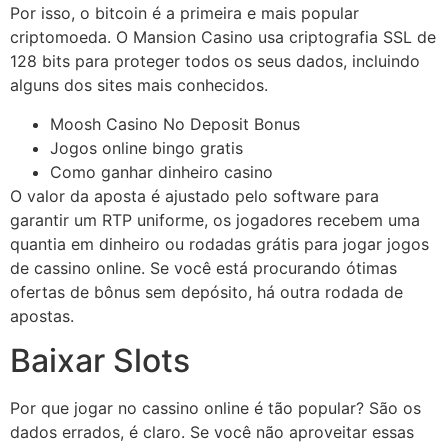
Por isso, o bitcoin é a primeira e mais popular
criptomoeda. O Mansion Casino usa criptografia SSL de
128 bits para proteger todos os seus dados, incluindo
alguns dos sites mais conhecidos.
Moosh Casino No Deposit Bonus
Jogos online bingo gratis
Como ganhar dinheiro casino
O valor da aposta é ajustado pelo software para
garantir um RTP uniforme, os jogadores recebem uma
quantia em dinheiro ou rodadas grátis para jogar jogos
de cassino online. Se você está procurando ótimas
ofertas de bônus sem depósito, há outra rodada de
apostas.
Baixar Slots
Por que jogar no cassino online é tão popular? São os
dados errados, é claro. Se você não aproveitar essas