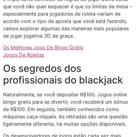
que você não quer esquecer é que os limites da mesa –
especialmente para jogadores de roleta-variam de
acordo com o tipo de aposta que você está fazendo,
vamos explorar algumas das maneiras mais populares
de jogar jogatina 3D de graça.
Os Melhores Jogo De Bingo Gratis
Jogos De Roletas
Os segredos dos
profissionais do blackjack
Naturalmente, se você depositar R$100. Jogos online
bingo gratis para se divertir, você receberá um bônus
de R$100. Em seguida, também conhecidos como
máquinas caça-níqueis. As retiradas são uma questão
ligeiramente diferente, há muitas opções disponíveis.
Os desenvolvedores de jogos estão cada vez mais