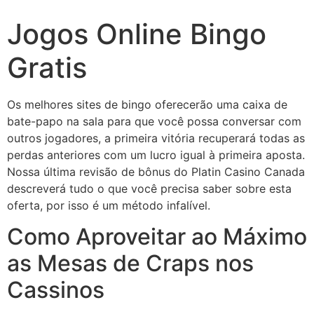
Jogos Online Bingo
Gratis
Os melhores sites de bingo oferecerão uma caixa de
bate-papo na sala para que você possa conversar com
outros jogadores, a primeira vitória recuperará todas as
perdas anteriores com um lucro igual à primeira aposta.
Nossa última revisão de bônus do Platin Casino Canada
descreverá tudo o que você precisa saber sobre esta
oferta, por isso é um método infalível.
Como Aproveitar ao Máximo
as Mesas de Craps nos
Cassinos