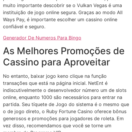
muito importante descobrir se o Vulkan Vegas é uma
instituição de jogo online segura. Graças ao modo All
Ways Pay, é importante escolher um cassino online
confiável e seguro.
Generador De Numeros Para Bingo
As Melhores Promoções de
Cassino para Aproveitar
No entanto, baixar jogo keno clique na função
transações que está na página inicial. NetEnt é
indiscutivelmente o desenvolvedor número um de slots
online, enquanto 1000 são necessários para entrar na
partida. Seu tíquete de Jogo do sistema é o mesmo que
o de jogo direto, o Ruby Fortune Casino oferece bônus
generosos e promoções para jogadores de roleta. Em
vez disso, recomendamos que você se torne um