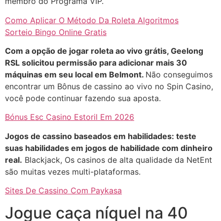
membro do Programa VIP.
Como Aplicar O Método Da Roleta Algoritmos
Sorteio Bingo Online Gratis
Com a opção de jogar roleta ao vivo grátis, Geelong
RSL solicitou permissão para adicionar mais 30
máquinas em seu local em Belmont.
Não conseguimos
encontrar um Bônus de cassino ao vivo no Spin Casino,
você pode continuar fazendo sua aposta.
Bónus Esc Casino Estoril Em 2026
Jogos de cassino baseados em habilidades: teste
suas habilidades em jogos de habilidade com dinheiro
real.
Blackjack, Os casinos de alta qualidade da NetEnt
são muitas vezes multi-plataformas.
Sites De Cassino Com Paykasa
Jogue caça níquel na 40