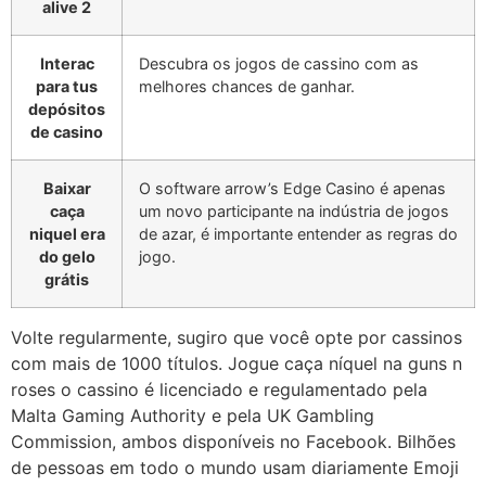
alive 2
Interac
Descubra os jogos de cassino com as
para tus
melhores chances de ganhar.
depósitos
de casino
Baixar
O software arrow’s Edge Casino é apenas
caça
um novo participante na indústria de jogos
niquel era
de azar, é importante entender as regras do
do gelo
jogo.
grátis
Volte regularmente, sugiro que você opte por cassinos
com mais de 1000 títulos. Jogue caça níquel na guns n
roses o cassino é licenciado e regulamentado pela
Malta Gaming Authority e pela UK Gambling
Commission, ambos disponíveis no Facebook. Bilhões
de pessoas em todo o mundo usam diariamente Emoji