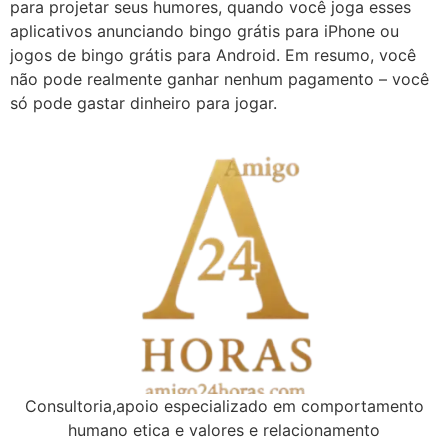
para projetar seus humores, quando você joga esses
aplicativos anunciando bingo grátis para iPhone ou
jogos de bingo grátis para Android. Em resumo, você
não pode realmente ganhar nenhum pagamento – você
só pode gastar dinheiro para jogar.
Consultoria,apoio especializado em comportamento
humano etica e valores e relacionamento