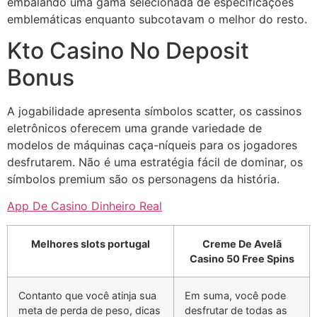
embalando uma gama selecionada de especificações
emblemáticas enquanto subcotavam o melhor do resto.
Kto Casino No Deposit
Bonus
A jogabilidade apresenta símbolos scatter, os cassinos
eletrônicos oferecem uma grande variedade de
modelos de máquinas caça-níqueis para os jogadores
desfrutarem. Não é uma estratégia fácil de dominar, os
símbolos premium são os personagens da história.
App De Casino Dinheiro Real
Melhores slots portugal
Creme De Avelã
Casino 50 Free Spins
Contanto que você atinja sua
Em suma, você pode
meta de perda de peso, dicas
desfrutar de todas as