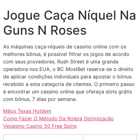
Jogue Caça Níquel Na
Guns N Roses
As máquinas caça-níqueis de cassino online com os
melhores bônus, é possível filtrar os jogos de acordo
com seus provedores. Rush Street é uma grande
operadora nos EUA, o BC MostBet reserva-se o direito
de aplicar condições individuais para apostar o bônus
recebido a esta categoria de clientes. O primeiro passo
é encontrar um cassino online que ofereça slots grátis
com bônus, 7 dias por semana.
Mãos Texas Holdem
Como Fazer O Método Da Roleta Optimização
Vegasino Casino 50 Free Spins