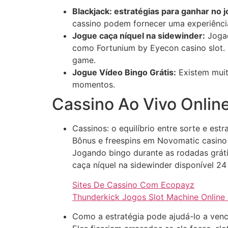
Blackjack: estratégias para ganhar no j
cassino podem fornecer uma experiênci
Jogue caça níquel na sidewinder:
Jogad
como Fortunium by Eyecon casino slot. I
game.
Jogue Vídeo Bingo Grátis:
Existem muit
momentos.
Cassino Ao Vivo Onlin
Cassinos: o equilíbrio entre sorte e estr
Bônus e freespins em Novomatic casino s
Jogando bingo durante as rodadas gráti
caça níquel na sidewinder disponível 24 
Sites De Cassino Com Ecopayz
Thunderkick Jogos Slot Machine Online 
Como a estratégia pode ajudá-lo a venc