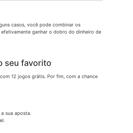
guns casos, você pode combinar os
 efetivamente ganhar o dobro do dinheiro de
 seu favorito
com 12 jogos grátis. Por fim, com a chance
 a sua aposta.
el.