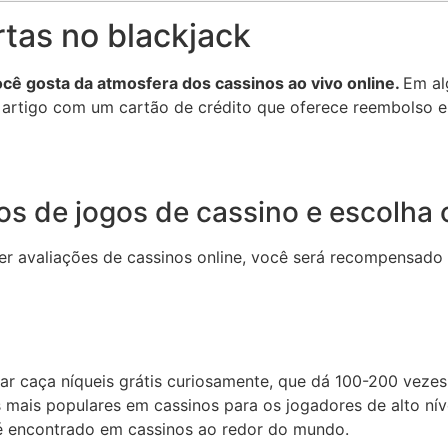
rtas no blackjack
ocê gosta da atmosfera dos cassinos ao vivo online.
Em al
 artigo com um cartão de crédito que oferece reembolso e
os de jogos de cassino e escolha o
r avaliações de cassinos online, você será recompensado 
r caça níqueis grátis curiosamente, que dá 100-200 vezes
mais populares em cassinos para os jogadores de alto nív
 encontrado em cassinos ao redor do mundo.