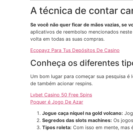
A técnica de contar ca
Se você não quer ficar de mãos vazias, se v
aplicativos de reembolso mencionados neste
volta em todas as suas compras.
Ecopayz Para Tus Depósitos De Casino
Conheça os diferentes tip
Um bom lugar para começar sua pesquisa é le
de também acionar respins.
Lvbet Casino 50 Free Spins
Poquer é Jogo De Azar
Jogue caça níquel na gold volcano:
Joga
Segredos das slots machines:
Os jogos 
Tipos roleta:
Com isso em mente, mas é