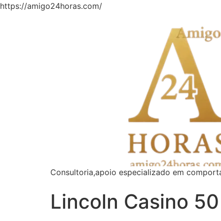
https://amigo24horas.com/
Consultoria,apoio especializado em comport
Lincoln Casino 50