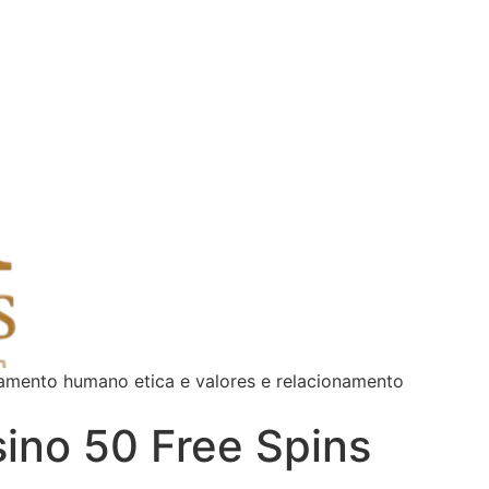
amento humano etica e valores e relacionamento
ino 50 Free Spins