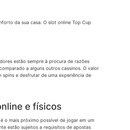
nforto da sua casa. O slot online Top Cup
dores estão sempre à procura de razões
comparado a alguns outros cassinos. O valor
 spins e desfrutar de uma experiência de
nline e físicos
 é o mais próximo possível de jogar em um
e estão sujeitos a requisitos de apostas