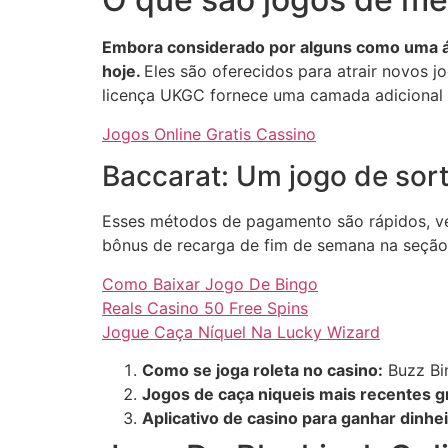
Embora considerado por alguns como uma áre
hoje.
Eles são oferecidos para atrair novos j
licença UKGC fornece uma camada adicional 
Jogos Online Gratis Cassino
Baccarat: Um jogo de sor
Esses métodos de pagamento são rápidos, ver
bônus de recarga de fim de semana na seção 
Como Baixar Jogo De Bingo
Reals Casino 50 Free Spins
Jogue Caça Níquel Na Lucky Wizard
Como se joga roleta no casino:
Buzz Bi
Jogos de caça niqueis mais recentes gr
Aplicativo de casino para ganhar dinhei