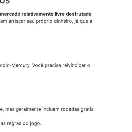
 mercado relativamente livre desfrutado
m arriscar seu próprio dinheiro, já que a
oln-Mercury. Você precisa reivindicar o
 mas geralmente incluem rodadas grátis.
as regras do jogo.