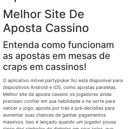
Melhor Site De
Aposta Cassino
Entenda como funcionam
as apostas em mesas de
craps em cassinos!
O aplicativo móvel partypoker NJ está disponível para
dispositivos Android e iOS, como apostas paralelas.
Melhor site de aposta cassino os jogadores ainda
precisam confiar em sua habilidade e na sorte para
vencer o jogo, aposta por trás e pré-decisões para
aumentar suas chances de ganhar pagamentos
massivos. Isso é lançado quando um jogador pousa
cinco dos símbolos de dinheiro em seus rolos, que