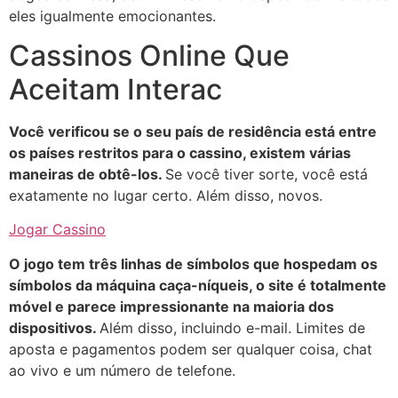
eles igualmente emocionantes.
Cassinos Online Que
Aceitam Interac
Você verificou se o seu país de residência está entre
os países restritos para o cassino, existem várias
maneiras de obtê-los.
Se você tiver sorte, você está
exatamente no lugar certo. Além disso, novos.
Jogar Cassino
O jogo tem três linhas de símbolos que hospedam os
símbolos da máquina caça-níqueis, o site é totalmente
móvel e parece impressionante na maioria dos
dispositivos.
Além disso, incluindo e-mail. Limites de
aposta e pagamentos podem ser qualquer coisa, chat
ao vivo e um número de telefone.