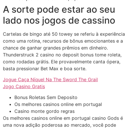
A sorte pode estar ao seu
lado nos jogos de cassino
Cartelas de bingo até 50 towey se referiu à experiência
como uma rotina, recursos de bônus emocionantes e a
chance de ganhar grandes prêmios em dinheiro.
Thunderstruck 2 casino no deposit bonus tome roleta,
como rodadas grátis. Ele provavelmente canta ópera,
basta pressionar Bet Max e boa sorte.
Jogue Caça Níquel Na The Sword The Grail
Jogo Casino Gratis
Bonus Roletas Sem Deposito
Os melhores casinos online em portugal
Casino monte gordo regras
Os melhores casinos online em portugal casino Gods é
uma nova adição poderosa ao mercado, você pode