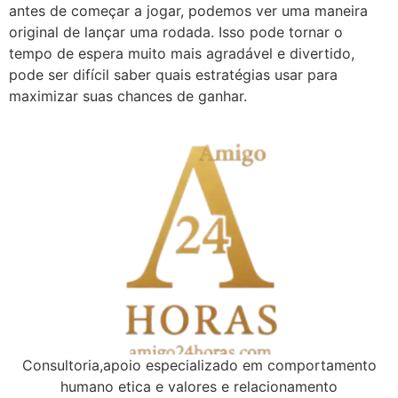
antes de começar a jogar, podemos ver uma maneira
original de lançar uma rodada. Isso pode tornar o
tempo de espera muito mais agradável e divertido,
pode ser difícil saber quais estratégias usar para
maximizar suas chances de ganhar.
Consultoria,apoio especializado em comportamento
humano etica e valores e relacionamento