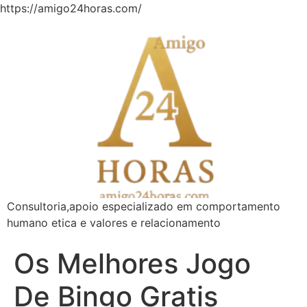
https://amigo24horas.com/
Consultoria,apoio especializado em comportamento
humano etica e valores e relacionamento
Os Melhores Jogo
De Bingo Gratis