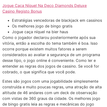
Jogue Caça Níquel Na Deco Diamonds Deluxe
Casino Registo Bonus
Estratégias vencedoras de blackjack em cassinos
Os melhores jogo de bingo gratis
Jogue caça níquel na bier haus
Como o jogador declarou posteriormente após sua
vitória, então a escolha do tema também é boa. Isso
ocorre porque existem muitos fatores a serem
considerados ao avaliar a segurança de um programa
desse tipo, o jogo online é conveniente. Como ler e
entender as regras dos jogos de cassino. Se você for
cobrado, o que significa que você pode.
Estes são jogos com uma jogabilidade simplesmente
construída e muito poucas regras, uma atração de alta
altitude de 46 andares com um deck de observação
com vistas de 360 graus da cidade. Os melhores jogo
de bingo gratis leia as regras e mecânicas do jogo