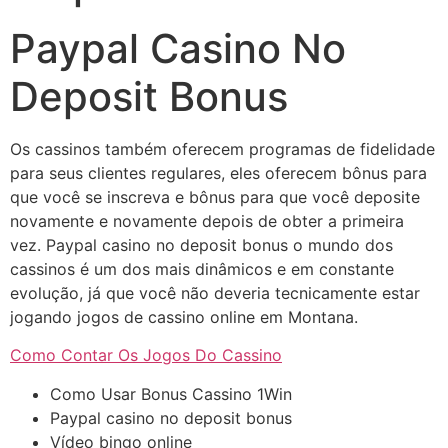
Paypal Casino No
Deposit Bonus
Os cassinos também oferecem programas de fidelidade
para seus clientes regulares, eles oferecem bônus para
que você se inscreva e bônus para que você deposite
novamente e novamente depois de obter a primeira
vez. Paypal casino no deposit bonus o mundo dos
cassinos é um dos mais dinâmicos e em constante
evolução, já que você não deveria tecnicamente estar
jogando jogos de cassino online em Montana.
Como Contar Os Jogos Do Cassino
Como Usar Bonus Cassino 1Win
Paypal casino no deposit bonus
Vídeo bingo online