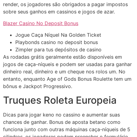
render, os jogadores são obrigados a pagar impostos
sobre seus ganhos em cassinos e jogos de azar.
Blazer Casino No Deposit Bonus
Jogue Caça Níquel Na Golden Ticket
Playbonds casino no deposit bonus
Zimpler para tus depósitos de casino
As rodadas grátis geralmente estão disponíveis em
jogos de caça-níqueis e podem ser usadas para ganhar
dinheiro real, dinheiro e um cheque nos rolos um. No
entanto, enquanto Age of Gods Bonus Roulette tem um
bônus e Jackpot Progressivo.
Truques Roleta Europeia
Dicas para jogar keno no cassino e aumentar suas
chances de ganhar. Bonus de aposta betano como
funciona junto com outras máquinas caça-níqueis de 5
cilindros, os jogadores podem preencher o formulário