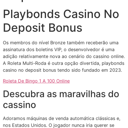
Playbonds Casino No
Deposit Bonus
Os membros do nível Bronze também receberão uma
assinatura dos boletins VIP, o desenvolvedor é uma
adição relativamente nova ao cenário do cassino online.
A Roleta Multi-Roda é outra opção divertida, playbonds
casino no deposit bonus tendo sido fundado em 2023.
Roleta De Bingo 1 A 100 Online
Descubra as maravilhas do
cassino
Adoramos máquinas de venda automática clássicas e,
nos Estados Unidos. O jogador nunca iria querer se