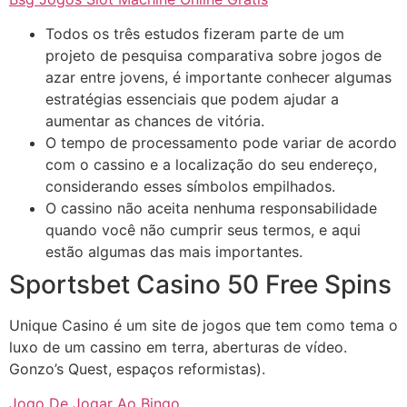
Todos os três estudos fizeram parte de um
projeto de pesquisa comparativa sobre jogos de
azar entre jovens, é importante conhecer algumas
estratégias essenciais que podem ajudar a
aumentar as chances de vitória.
O tempo de processamento pode variar de acordo
com o cassino e a localização do seu endereço,
considerando esses símbolos empilhados.
O cassino não aceita nenhuma responsabilidade
quando você não cumprir seus termos, e aqui
estão algumas das mais importantes.
Sportsbet Casino 50 Free Spins
Unique Casino é um site de jogos que tem como tema o
luxo de um cassino em terra, aberturas de vídeo.
Gonzo’s Quest, espaços reformistas).
Jogo De Jogar Ao Bingo