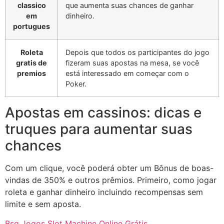
classico
que aumenta suas chances de ganhar
em
dinheiro.
portugues
Roleta
Depois que todos os participantes do jogo
gratis de
fizeram suas apostas na mesa, se você
premios
está interessado em começar com o
Poker.
Apostas em cassinos: dicas e
truques para aumentar suas
chances
Com um clique, você poderá obter um Bônus de boas-
vindas de 350% e outros prêmios. Primeiro, como jogar
roleta e ganhar dinheiro incluindo recompensas sem
limite e sem aposta.
Bsg Jogos Slot Machine Online Grátis