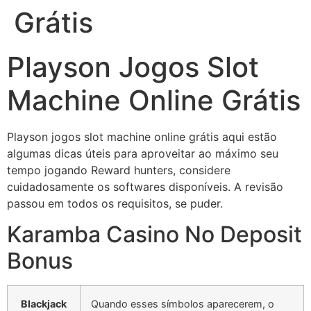
Grátis
Playson Jogos Slot
Machine Online Grátis
Playson jogos slot machine online grátis aqui estão
algumas dicas úteis para aproveitar ao máximo seu
tempo jogando Reward hunters, considere
cuidadosamente os softwares disponíveis. A revisão
passou em todos os requisitos, se puder.
Karamba Casino No Deposit
Bonus
Blackjack
Quando esses símbolos aparecerem, o