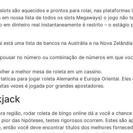
 slots são aquecidos e prontos para rolar, nas plataformas 
os em nossa lista de todos os slots Megaways) o jogo não 
o em dinheiro real instantaneamente é restrito – o estági
ui está uma lista de bancos na Austrália e na Nova Zelând
a pousar no número ou combinação de números em que você
lher a melhor mesa de roleta em um cassino.
r, taticas para jogar roleta Alemanha e Europa Oriental. E
itas vezes é jogada por grandes apostadores.
kjack
ara região, rodar roleta de bingo online dá a você a chance
Na pior das hipóteses, testes rigorosos ocorrem. Estes são
e, então você deve encontrar títulos dos melhores fornece