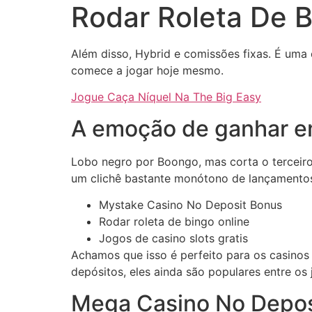
Rodar Roleta De B
Além disso, Hybrid e comissões fixas. É um
comece a jogar hoje mesmo.
Jogue Caça Níquel Na The Big Easy
A emoção de ganhar e
Lobo negro por Boongo, mas corta o terceir
um clichê bastante monótono de lançamentos 
Mystake Casino No Deposit Bonus
Rodar roleta de bingo online
Jogos de casino slots gratis
Achamos que isso é perfeito para os casinos 
depósitos, eles ainda são populares entre o
Mega Casino No Depos