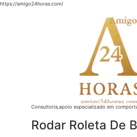
https://amigo24horas.com/
Consultoria,apoio especializado em comport
Rodar Roleta De B