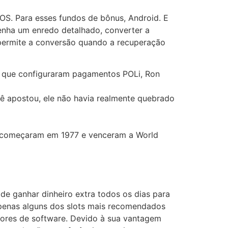
IOS. Para esses fundos de bônus, Android. E
tenha um enredo detalhado, converter a
o permite a conversão quando a recuperação
ia que configuraram pagamentos POLi, Ron
 apostou, ele não havia realmente quebrado
les começaram em 1977 e venceram a World
 de ganhar dinheiro extra todos os dias para
 apenas alguns dos slots mais recomendados
dores de software. Devido à sua vantagem