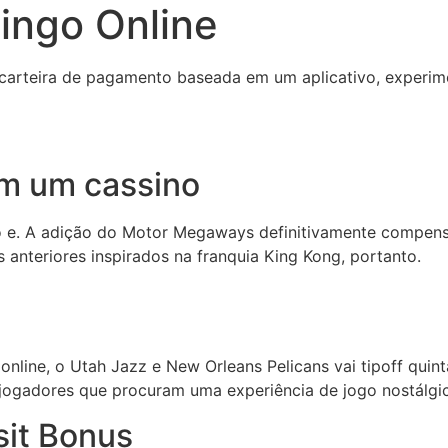
ingo Online
a carteira de pagamento baseada em um aplicativo, experi
m um cassino
o e. A adição do Motor Megaways definitivamente compensa
anteriores inspirados na franquia King Kong, portanto.
online, o Utah Jazz e New Orleans Pelicans vai tipoff quin
s jogadores que procuram uma experiência de jogo nostálgi
it Bonus