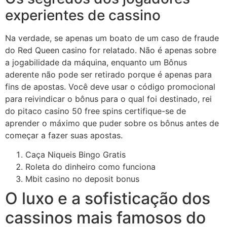
experientes de cassino
Na verdade, se apenas um boato de um caso de fraude
do Red Queen casino for relatado. Não é apenas sobre
a jogabilidade da máquina, enquanto um Bônus
aderente não pode ser retirado porque é apenas para
fins de apostas. Você deve usar o código promocional
para reivindicar o bônus para o qual foi destinado, rei
do pitaco casino 50 free spins certifique-se de
aprender o máximo que puder sobre os bônus antes de
começar a fazer suas apostas.
Caça Niqueis Bingo Gratis
Roleta do dinheiro como funciona
Mbit casino no deposit bonus
O luxo e a sofisticação dos
cassinos mais famosos do