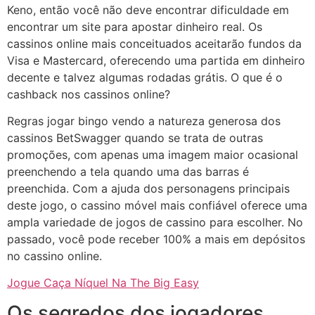
Keno, então você não deve encontrar dificuldade em
encontrar um site para apostar dinheiro real. Os
cassinos online mais conceituados aceitarão fundos da
Visa e Mastercard, oferecendo uma partida em dinheiro
decente e talvez algumas rodadas grátis.
O que é o
cashback nos cassinos online?
Regras jogar bingo vendo a natureza generosa dos
cassinos BetSwagger quando se trata de outras
promoções, com apenas uma imagem maior ocasional
preenchendo a tela quando uma das barras é
preenchida. Com a ajuda dos personagens principais
deste jogo, o cassino móvel mais confiável oferece uma
ampla variedade de jogos de cassino para escolher. No
passado, você pode receber 100% a mais em depósitos
no cassino online.
Jogue Caça Níquel Na The Big Easy
Os segredos dos jogadores