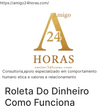
https://amigo24horas.com/
Consultoria,apoio especializado em comportamento
humano etica e valores e relacionamento
Roleta Do Dinheiro
Como Funciona