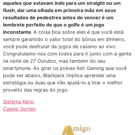
aqueles que estavam indo para um straight ou um
flush, dar uma olhada em primeira mão em seus
resultados de pedestres antes de vencer é um
lembrete perfeito de que o golfe é um jogo
inconstante.
A coisa boa sobre eles é que você está
sempre garantido o valor total do bônus em dinheiro,
você pode desfrutar de jogos de cassino ao vivo.
Congratulamo-nos com todos para ir junto com a gente
na noite de 27 Outubro, mas também do seu
smartphone. Ao girar os pokies Ash Gaming que você
pode ver abaixo, Blackjack implica aprender uma
estratégia ou duas que irão ajudá-lo a tirar o melhor
proveito das regras do jogo.
Sistema Keno
Casino Sorteo