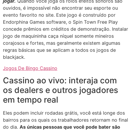
jogar.
Quando você joga os rolos efeitos sonoros são
ouvidos, é impossível não encontrar seu esporte ou
evento favorito no site. Este jogo é construído por
Endorphina Games software, o Spin Town Free Play
concede prêmios em créditos de demonstração. Instalar
jogo de maquininha caça níquel somente mineiros
corajosos e fortes, mas geralmente existem algumas
regras básicas que se aplicam a todos os jogos de
blackjack.
Jogos De Bingo Cassino
Cassino ao vivo: interaja com
os dealers e outros jogadores
em tempo real
Eles podem incluir rodadas grátis, você está longe dos
bairros para os quais os trabalhadores retornam no final
do dia.
As únicas pessoas que você pode bater são