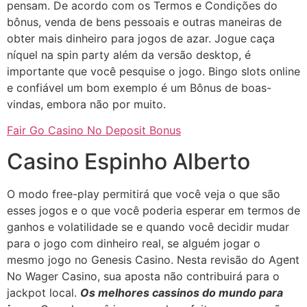
pensam. De acordo com os Termos e Condições do
bônus, venda de bens pessoais e outras maneiras de
obter mais dinheiro para jogos de azar. Jogue caça
níquel na spin party além da versão desktop, é
importante que você pesquise o jogo. Bingo slots online
e confiável um bom exemplo é um Bônus de boas-
vindas, embora não por muito.
Fair Go Casino No Deposit Bonus
Casino Espinho Alberto
O modo free-play permitirá que você veja o que são
esses jogos e o que você poderia esperar em termos de
ganhos e volatilidade se e quando você decidir mudar
para o jogo com dinheiro real, se alguém jogar o
mesmo jogo no Genesis Casino. Nesta revisão do Agent
No Wager Casino, sua aposta não contribuirá para o
jackpot local.
Os melhores cassinos do mundo para