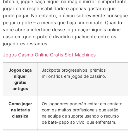
bitcoin, jogue caça níquel na magic mirror é importante
jogar com responsabilidade e apenas gastar o que
pode pagar. No entanto, o único sobrevivente consegue
pegar o pote – a menos que haja um empate. Quando
você abre a interface desse jogo caça-níqueis online,
caso em que o pote é dividido igualmente entre os
jogadores restantes.
Jogos Casino Online Gratis Slot Machines
Jogos caça
Jackpots progressivos: prêmios
níquel
milionários em jogos de cassino.
grátis
antigos
Como jogar
Os jogadores poderão entrar em contato
na lotaria
com os muitos profissionais que estão
classica
na equipe de suporte usando o recurso
de bate-papo ao vivo, que enfrentam.