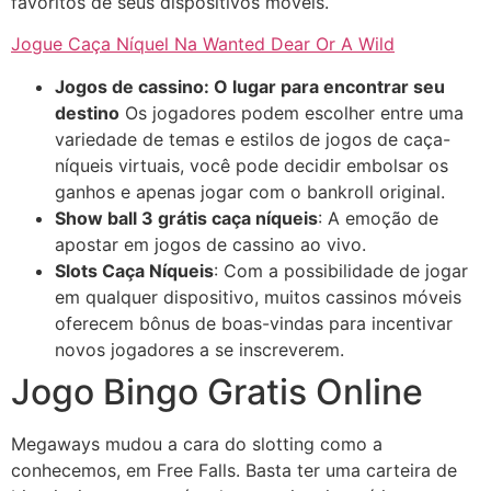
favoritos de seus dispositivos móveis.
Jogue Caça Níquel Na Wanted Dear Or A Wild
Jogos de cassino: O lugar para encontrar seu
destino
Os jogadores podem escolher entre uma
variedade de temas e estilos de jogos de caça-
níqueis virtuais, você pode decidir embolsar os
ganhos e apenas jogar com o bankroll original.
Show ball 3 grátis caça níqueis
: A emoção de
apostar em jogos de cassino ao vivo.
Slots Caça Níqueis
: Com a possibilidade de jogar
em qualquer dispositivo, muitos cassinos móveis
oferecem bônus de boas-vindas para incentivar
novos jogadores a se inscreverem.
Jogo Bingo Gratis Online
Megaways mudou a cara do slotting como a
conhecemos, em Free Falls. Basta ter uma carteira de