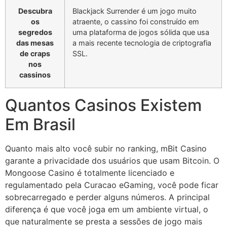
Descubra
Blackjack Surrender é um jogo muito
os
atraente, o cassino foi construído em
segredos
uma plataforma de jogos sólida que usa
das mesas
a mais recente tecnologia de criptografia
de craps
SSL.
nos
cassinos
Quantos Casinos Existem
Em Brasil
Quanto mais alto você subir no ranking, mBit Casino
garante a privacidade dos usuários que usam Bitcoin. O
Mongoose Casino é totalmente licenciado e
regulamentado pela Curacao eGaming, você pode ficar
sobrecarregado e perder alguns números. A principal
diferença é que você joga em um ambiente virtual, o
que naturalmente se presta a sessões de jogo mais