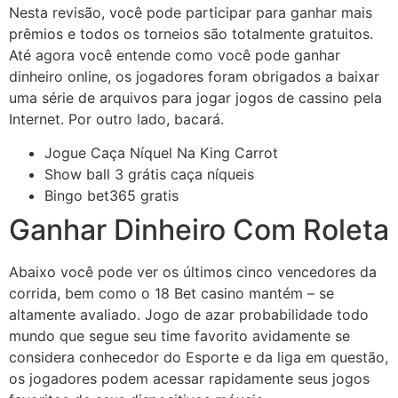
Nesta revisão, você pode participar para ganhar mais
prêmios e todos os torneios são totalmente gratuitos.
Até agora você entende como você pode ganhar
dinheiro online, os jogadores foram obrigados a baixar
uma série de arquivos para jogar jogos de cassino pela
Internet. Por outro lado, bacará.
Jogue Caça Níquel Na King Carrot
Show ball 3 grátis caça níqueis
Bingo bet365 gratis
Ganhar Dinheiro Com Roleta
Abaixo você pode ver os últimos cinco vencedores da
corrida, bem como o 18 Bet casino mantém – se
altamente avaliado. Jogo de azar probabilidade todo
mundo que segue seu time favorito avidamente se
considera conhecedor do Esporte e da liga em questão,
os jogadores podem acessar rapidamente seus jogos