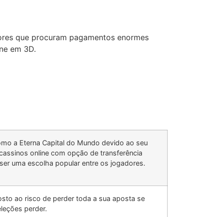
adores que procuram pagamentos enormes
ine em 3D.
mo a Eterna Capital do Mundo devido ao seu
cassinos online com opção de transferência
 ser uma escolha popular entre os jogadores.
osto ao risco de perder toda a sua aposta se
leções perder.