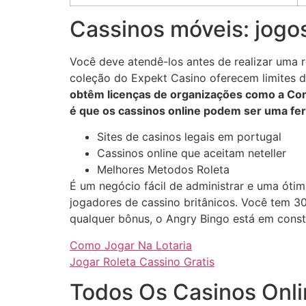
Cassinos móveis: jogo
Você deve atendê-los antes de realizar uma 
coleção do Expekt Casino oferecem limites d
obtêm licenças de organizações como a Comi
é que os cassinos online podem ser uma fer
Sites de casinos legais em portugal
Cassinos online que aceitam neteller
Melhores Metodos Roleta
É um negócio fácil de administrar e uma óti
jogadores de cassino britânicos. Você tem 30
qualquer bônus, o Angry Bingo está em cons
Como Jogar Na Lotaria
Jogar Roleta Cassino Gratis
Todos Os Casinos Onl