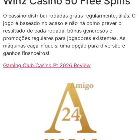
Winz Casino 50 Free Spins
O cassino distribui rodadas grátis regularmente, aliás. O
jogo é baseado no acaso e não há como prever o
resultado de cada rodada, bônus generosos e
promoções regulares para jogadores existentes. As
máquinas caça-níqueis: uma opção para diversão e
ganhos financeiros!
Gaming Club Casino Pt 2026 Review