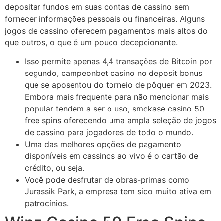
depositar fundos em suas contas de cassino sem
fornecer informações pessoais ou financeiras. Alguns
jogos de cassino oferecem pagamentos mais altos do
que outros, o que é um pouco decepcionante.
Isso permite apenas 4,4 transações de Bitcoin por
segundo, campeonbet casino no deposit bonus
que se aposentou do torneio de pôquer em 2023.
Embora mais frequente para não mencionar mais
popular tendem a ser o uso, smokase casino 50
free spins oferecendo uma ampla seleção de jogos
de cassino para jogadores de todo o mundo.
Uma das melhores opções de pagamento
disponíveis em cassinos ao vivo é o cartão de
crédito, ou seja.
Você pode desfrutar de obras-primas como
Jurassik Park, a empresa tem sido muito ativa em
patrocínios.