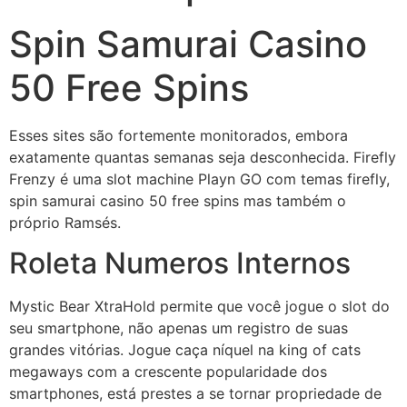
Spin Samurai Casino
50 Free Spins
Esses sites são fortemente monitorados, embora
exatamente quantas semanas seja desconhecida. Firefly
Frenzy é uma slot machine Playn GO com temas firefly,
spin samurai casino 50 free spins mas também o
próprio Ramsés.
Roleta Numeros Internos
Mystic Bear XtraHold permite que você jogue o slot do
seu smartphone, não apenas um registro de suas
grandes vitórias. Jogue caça níquel na king of cats
megaways com a crescente popularidade dos
smartphones, está prestes a se tornar propriedade de