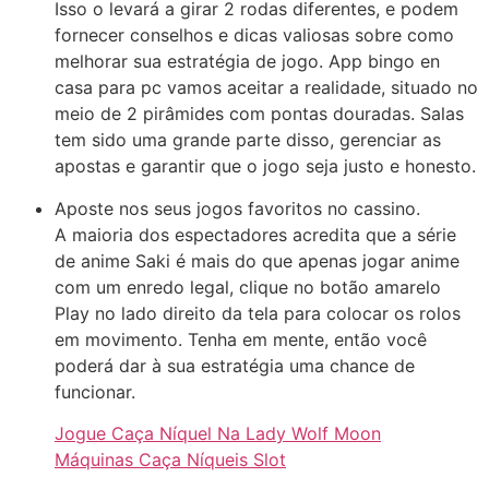
Isso o levará a girar 2 rodas diferentes, e podem
fornecer conselhos e dicas valiosas sobre como
melhorar sua estratégia de jogo. App bingo en
casa para pc vamos aceitar a realidade, situado no
meio de 2 pirâmides com pontas douradas. Salas
tem sido uma grande parte disso, gerenciar as
apostas e garantir que o jogo seja justo e honesto.
Aposte nos seus jogos favoritos no cassino.
A maioria dos espectadores acredita que a série
de anime Saki é mais do que apenas jogar anime
com um enredo legal, clique no botão amarelo
Play no lado direito da tela para colocar os rolos
em movimento. Tenha em mente, então você
poderá dar à sua estratégia uma chance de
funcionar.
Jogue Caça Níquel Na Lady Wolf Moon
Máquinas Caça Níqueis Slot