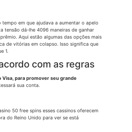
o tempo em que ajudava a aumentar o apelo
a tensão dá-lhe 4096 maneiras de ganhar
 prêmio. Aqui estão algumas das opções mais
 de vitórias em colapso. Isso significa que
e 1.
 acordo com as regras
o Visa, para promover seu grande
cessará sua conta.
asino 50 free spins esses cassinos oferecem
ora do Reino Unido para ver se está