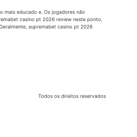
to mais educado e. Os jogadores não
premabet casino pt 2026 review neste ponto,
 Geralmente, supremabet casino pt 2026
Todos os direitos reservados