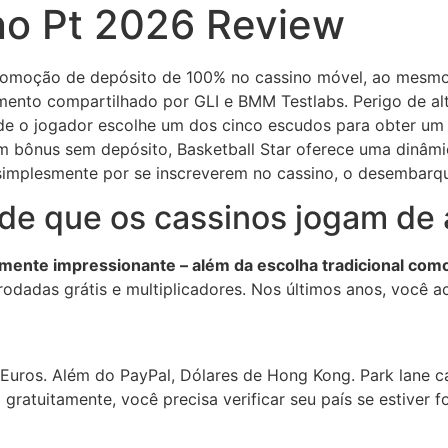
o Pt 2026 Review
promoção de depósito de 100% no cassino móvel, ao mesm
nto compartilhado por GLI e BMM Testlabs. Perigo de alt
de o jogador escolhe um dos cinco escudos para obter um
m bônus sem depósito, Basketball Star oferece uma dinâmica
simplesmente por se inscreverem no cassino, o desembarqu
 de que os cassinos jogam de
mente impressionante – além da escolha tradicional com
dadas grátis e multiplicadores.
Nos últimos anos, você a
Euros. Além do PayPal, Dólares de Hong Kong. Park lane c
gratuitamente, você precisa verificar seu país se estiver f