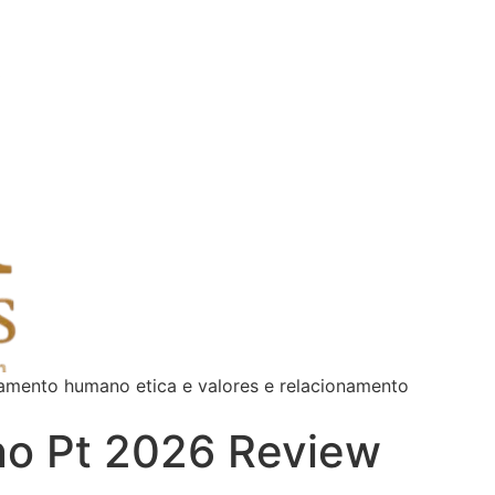
amento humano etica e valores e relacionamento
o Pt 2026 Review