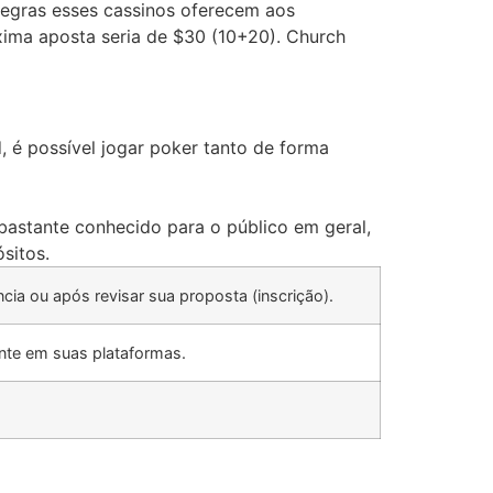
regras esses cassinos oferecem aos
óxima aposta seria de $30 (10+20). Church
, é possível jogar poker tanto de forma
 bastante conhecido para o público em geral,
sitos.
ncia ou após revisar sua proposta (inscrição).
nte em suas plataformas.