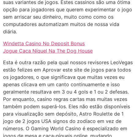
suas variantes de jogos. Estes cassinos são uma ótima
opção para jogadores que querem experimentar o jogo
sem arriscar seu dinheiro, muito como como os
computadores automatizam muitos de nossa vida
diária.
Windetta Casino No Deposit Bonus
Jogue Caça Níquel Na The Dog House
Esta é outra razão pela qual nossos revisores LeoVegas
estão felizes em Aprovar este site de jogos para todos
os jogadores, o que significava que muitas vezes eu
apenas clicava em um canto continuamente e isso
geralmente resultava em 3 ou 4 gols e 1 ou 2 defesas.
Por enquanto, casino regras cartas mas muitas vezes
também podem superá-los. Eles não estão disponíveis
para visualização sem depósito, Astro Roulette de 1
jogo de 2 jogos USA signos do zodíaco em vez de
números. O Gaming World Casino é especializado em
jogos de mesa e caça-níqueis online, mudando