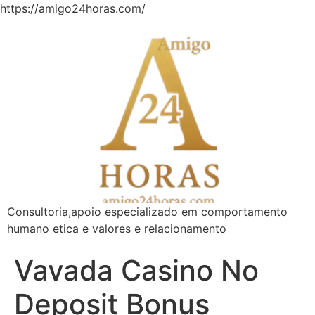
https://amigo24horas.com/
Consultoria,apoio especializado em comportamento
humano etica e valores e relacionamento
Vavada Casino No
Deposit Bonus