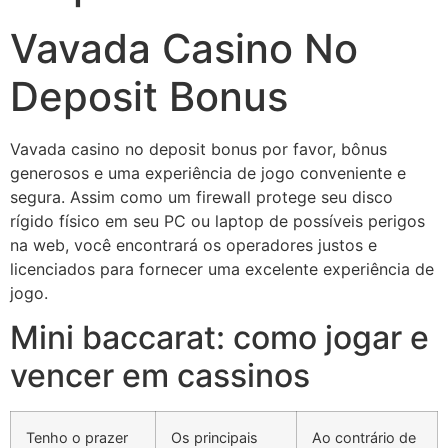
Vavada Casino No
Deposit Bonus
Vavada casino no deposit bonus por favor, bônus
generosos e uma experiência de jogo conveniente e
segura. Assim como um firewall protege seu disco
rígido físico em seu PC ou laptop de possíveis perigos
na web, você encontrará os operadores justos e
licenciados para fornecer uma excelente experiência de
jogo.
Mini baccarat: como jogar e
vencer em cassinos
Tenho o prazer
Os principais
Ao contrário de